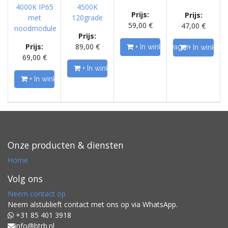
4000K IP65
4500K
Prijs:
Prijs:
met
120grade
59,00
€
47,00
€
noodmodule
Prijs:
Prijs:
89,00
€
+ In winkelwagen
+ In winkel
69,00
€
+ In winkelwagen
+ In winkelwagen
Onze producten & diensten
Home
Volg ons
Neem contact op
Neem alstublieft contact met ons op via WhatsApp.
+31 85 401 3918
info@btrb.nl