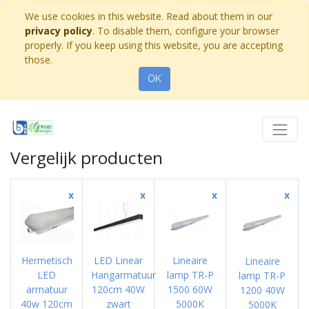
We use cookies in this website. Read about them in our
privacy policy
. To disable them, configure your browser
properly. If you keep using this website, you are accepting
those.
OK
Vergelijk producten
x
x
x
x
Hermetisch
LED Linear
Lineaire
Lineaire
LED
Hangarmatuur
lamp TR-P
lamp TR-P
armatuur
120cm 40W
1500 60W
1200 40W
40w 120cm
zwart
5000K
5000K