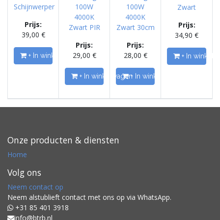
Schijnwerper
100W
100W
Zwart
4000K
4000K
Prijs:
Prijs:
Zwart PIR
Zwart 30cm
39,00
€
34,90
€
Prijs:
Prijs:
29,00
€
28,00
€
+ In winkelwagen
+ In winkel
+ In winkelwagen
+ In winkelwagen
Onze producten & diensten
Home
Volg ons
Neem contact op
Neem alstublieft contact met ons op via WhatsApp.
+31 85 401 3918
info@btrb.nl