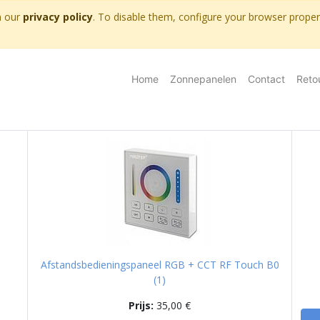
n our
privacy policy
. To disable them, configure your browser properl
Home
Zonnepanelen
Contact
Reto
Afstandsbedieningspaneel RGB + CCT RF Touch B0
(1)
Prijs:
35,00
€