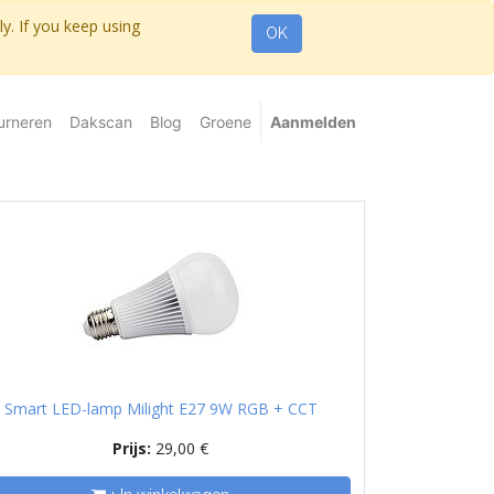
y. If you keep using
OK
urneren
Dakscan
Blog
Groene
Aanmelden
Smart LED-lamp Milight E27 9W RGB + CCT
Prijs:
29,00
€