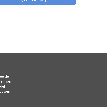
+ In winkelwagen
-
neerde
ven van
del
 bouwen