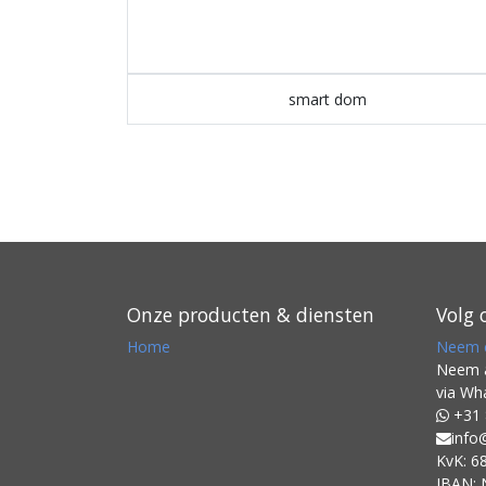
smart dom
Onze producten & diensten
Volg 
Home
Neem c
Neem a
via Wh
+31 
info
KvK: 6
IBAN: