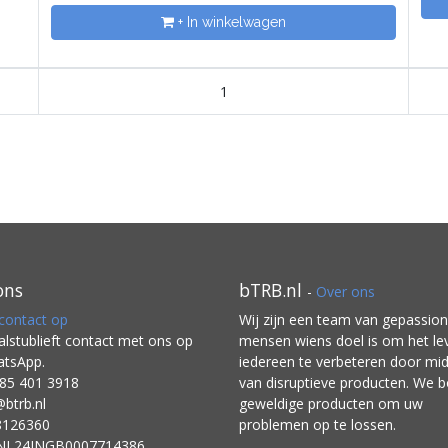
+ In winkelwagen
1
ons
bTRB.nl
-
Over ons
ontact op
Wij zijn een team van gepassio
lstublieft contact met ons op
mensen wiens doel is om het le
atsApp.
iedereen te verbeteren door mid
85 401 3918
van disruptieve producten. We
@btrb.nl
geweldige producten om uw
8126360
problemen op te lossen.
 NL24INGB0007714386