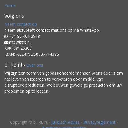
Home
Volg ons
Neem contact op
Neem alstublieft contact met ons op via WhatsApp.
+31 85 401 3918
info@btrb.nl
KvK: 68126360
IBAN: NL24INGB0007714386
bTRB.nl
-
Over ons
Wij zijn een team van gepassioneerde mensen wiens doel is om
het leven van iedereen te verbeteren door middel van
disruptieve producten. We bouwen geweldige producten om uw
problemen op te lossen.
Copyright ©
bTRB.nl
-
Juridisch Advies
-
Privacyreglement
-