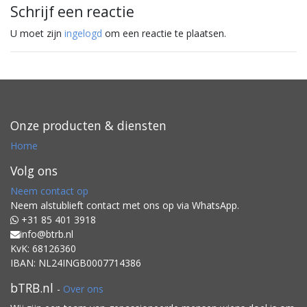
Schrijf een reactie
U moet zijn
ingelogd
om een reactie te plaatsen.
Onze producten & diensten
Home
Volg ons
Neem contact op
Neem alstublieft contact met ons op via WhatsApp.
+31 85 401 3918
info@btrb.nl
KvK: 68126360
IBAN: NL24INGB0007714386
bTRB.nl
-
Over ons