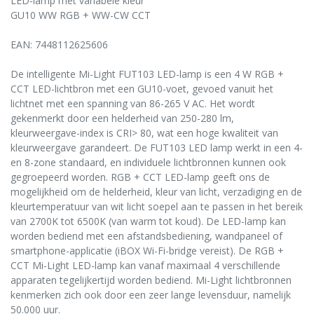
LED-lamp met variabele kleur
GU10 WW RGB + WW-CW CCT
EAN: 7448112625606
De intelligente Mi-Light FUT103 LED-lamp is een 4 W RGB +
CCT LED-lichtbron met een GU10-voet, gevoed vanuit het
lichtnet met een spanning van 86-265 V AC. Het wordt
gekenmerkt door een helderheid van 250-280 lm,
kleurweergave-index is CRI> 80, wat een hoge kwaliteit van
kleurweergave garandeert. De FUT103 LED lamp werkt in een 4-
en 8-zone standaard, en individuele lichtbronnen kunnen ook
gegroepeerd worden. RGB + CCT LED-lamp geeft ons de
mogelijkheid om de helderheid, kleur van licht, verzadiging en de
kleurtemperatuur van wit licht soepel aan te passen in het bereik
van 2700K tot 6500K (van warm tot koud). De LED-lamp kan
worden bediend met een afstandsbediening, wandpaneel of
smartphone-applicatie (iBOX Wi-Fi-bridge vereist). De RGB +
CCT Mi-Light LED-lamp kan vanaf maximaal 4 verschillende
apparaten tegelijkertijd worden bediend. Mi-Light lichtbronnen
kenmerken zich ook door een zeer lange levensduur, namelijk
50.000 uur.