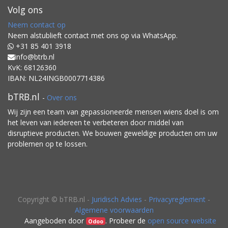
Volg ons
Neem contact op
Neem alstublieft contact met ons op via WhatsApp.
+31 85 401 3918
info@btrb.nl
KvK: 68126360
IBAN: NL24INGB0007714386
bTRB.nl
-
Over ons
Wij zijn een team van gepassioneerde mensen wiens doel is om
het leven van iedereen te verbeteren door middel van
disruptieve producten. We bouwen geweldige producten om uw
problemen op te lossen.
Copyright ©
bTRB.nl
-
Juridisch Advies
-
Privacyreglement
-
Algemene voorwaarden
Aangeboden door
. Probeer de
open source website
Odoo