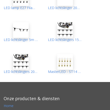
LED lamp E27 Filament ST14 2700K 1W 10 st
LED lichtslinger 20M 40 x E27 - Tuinverlichting Led - Sfeerverlichting - Prikkabel - Lichtsnoer Buiten & Binnen
LED lichtslinger 5m 5x E27
LED lichtslingers 15M 15x E27
LED lichtslingers 20M 20x E27
MasterLED - ST14 2700K 2W - lamp E27 - Filament - 10stuk
Onze producten & diensten
Home