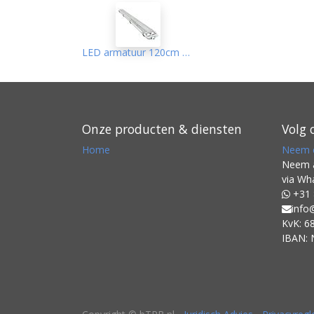
LED armatuur 120cm 36W Helder 4000K
Onze producten & diensten
Volg 
Home
Neem c
Neem a
via Wh
+31 
info
KvK: 6
IBAN: