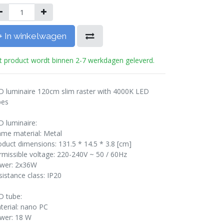
+ In winkelwagen
t product wordt binnen 2-7 werkdagen geleverd.
D luminaire 120cm slim raster with 4000K LED
bes
D luminaire:
ame material: Metal
oduct dimensions: 131.5 * 14.5 * 3.8 [cm]
rmissible voltage: 220-240V ~ 50 / 60Hz
wer: 2x36W
sistance class: IP20
D tube:
terial: nano PC
wer: 18 W