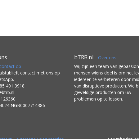
ons
bTRB.nl
-
Over ons
ontact op
Wij zijn een team van gepassio
lstublieft contact met ons op
mensen wiens doel is om het le
atsApp.
iedereen te verbeteren door mid
85 401 3918
van disruptieve producten. We
@btrb.nl
geweldige producten om uw
8126360
problemen op te lossen.
 NL24INGB0007714386