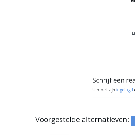
G
E
Schrijf een re
U moet zijn
ingelogd
o
Voorgestelde alternatieven: