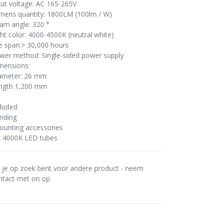
put voltage: AC 165-265V
mens quantity: 1800LM (100lm / W)
am angle: 320 °
ght color: 4000-4500K (neutral white)
fe span:> 30,000 hours
wer method: Single-sided power supply
mensions:
ameter: 26 mm
ngth 1,200 mm
luded:
inding
ounting accessories
x 4000K LED tubes
s je op zoek bent voor andere product - neem
ntact met on op