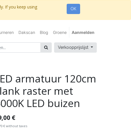
y. If you keep using
OK
urneren
Dakscan
Blog
Groene
Aanmelden
Verkoopprijslijst
LED armatuur 120cm
lank raster met
000K LED buizen
9,00
€
70
€
without taxes