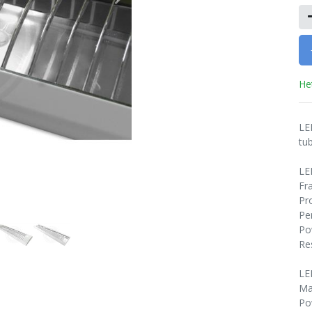
He
LE
tu
LE
Fr
Pr
Pe
Po
Re
LE
Ma
Po