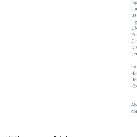
In
Lu
Be
Li
Li
Po
Di
Di
Le
Inc
-B
-M
-2
Al
co