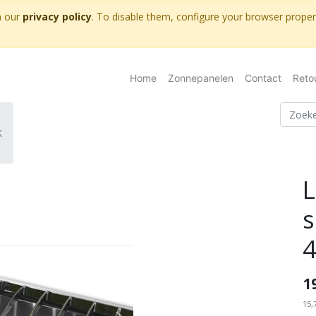
n our
privacy policy
. To disable them, configure your browser properl
Home
Zonnepanelen
Contact
Reto
K
s
4
1
15,