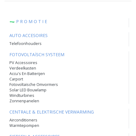
P R O M O T I E
AUTO ACCESOIRES
Telefoonhouders
FOTOVOLTAÏSCH SYSTEEM
PV Accessoires
Verdeelkasten
Accu's En Batterijen
Carport
Fotovoltaïsche Omvormers
Solar LED Bouwlamp
Windturbines
Zonnenpanelen
CENTRALE & ELEKTRISCHE VERWARMING
Airconditioners
Warmtepompen